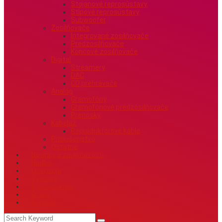
Stojanové reprosústavy
Stĺpové reprosústavy
Subwoofer
Zosilňovače
Integrované zosilňovače
Predzosilňovače
Koncové zosilňovače
Digital
Streamery
DAC
CD prehrávače
Analóg
Gramofóny
Gramofónové predzosilňovače
Prenosky
Kabeláž
Reproduktorové káble
Príslušenstvo
Ostatné
Novinky a zaujímavosti
Hudba
Ocenenia
Výstavy
Pripravujeme
O nás
Kontakt