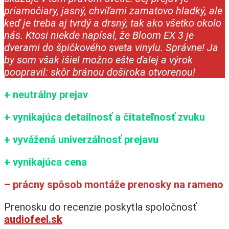
priamočiary, jasný, chvíľami zamatovo hladký, ale
keď je treba aj tvrdý a drsný, tak ako všetko okolo
nás. Ktosi niekde napísal, že Bloom EX 3 je
dverami do špičkového sveta vinylu. Správne! Ja
by som však išiel možno ešte ďalej a výrok
poopravil: skôr bránou doširoka otvorenou!
+ neutrálny prejav
+ vynikajúca detailnosť a čitateľnosť zvuku
+ vyvážená univerzálnosť prejavu
+ vynikajúca cena
– prácny spôsob montáže prenosky na rameno
Prenosku do recenzie poskytla spoločnosť
audiofeel.sk