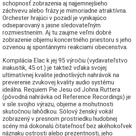
schopnosť zobrazenia aj najjemnejšieho
záchvevu alebo frázy je mimoriadne atraktívna.
Orchester hrajúci v pozadí je vynikajúco
odseparovaný s jasne sledovateľným
rozmiestnením. Aj tu zaujme veľmi dobré
zobrazenie objemu koncertného priestoru s jeho
ozvenou aj spontánnymi reakciami obecenstva.
Kompilácia Elac k jej 95 výročiu (vydavateľstvo
inakustik, 45 ot.) je taktiež vďaka svojej
ultimatívnej kvalite jednotlivých nahrávok na
preverenie zvukovej kvality audio systému
ideálna. Requiem Pie Jesu od Johna Ruttera
(pôvodná nahrávka od Reference Recordings) je
v sile svojho výrazu, objeme a mohutnosti
skutočnou lahôdkou. Sólový ženský vokál
zobrazený v presnom prostriedku hudobnej
scény má dokonalú čitateľnosť bez akéhokoľvek
náznaku ostrosti alebo prezentnosti, jeho