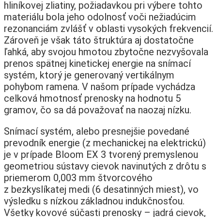
hliníkovej zliatiny, požiadavkou pri výbere tohto
materiálu bola jeho odolnosť voči nežiadúcim
rezonanciám zvlášť v oblasti vysokých frekvencií.
Zároveň je však táto štruktúra aj dostatočne
ľahká, aby svojou hmotou zbytočne nezvyšovala
prenos spätnej kinetickej energie na snímací
systém, ktorý je generovaný vertikálnym
pohybom ramena. V našom prípade vychádza
celková hmotnosť prenosky na hodnotu 5
gramov, čo sa dá považovať na naozaj nízku.
Snímací systém, alebo presnejšie povedané
prevodník energie (z mechanickej na elektrickú)
je v prípade Bloom EX 3 tvorený premyslenou
geometriou sústavy cievok navinutých z drôtu s
priemerom 0,003 mm štvorcového
z bezkyslíkatej medi (6 desatinných miest), vo
výsledku s nízkou základnou indukčnosťou.
Všetky kovové súčasti prenosky – jadrá cievok,