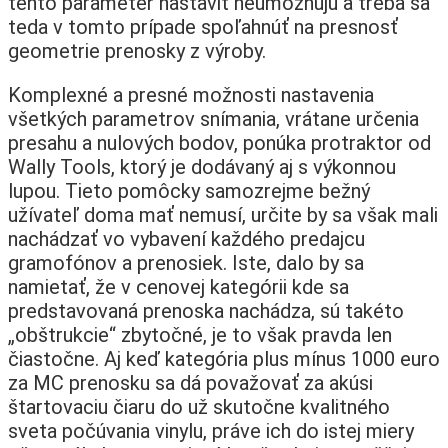
tento parameter nastaviť neumožňujú a treba sa
teda v tomto prípade spoľahnúť na presnosť
geometrie prenosky z výroby.
Komplexné a presné možnosti nastavenia
všetkých parametrov snímania, vrátane určenia
presahu a nulových bodov, ponúka protraktor od
Wally Tools, ktorý je dodávaný aj s výkonnou
lupou. Tieto pomôcky samozrejme bežný
užívateľ doma mať nemusí, určite by sa však mali
nachádzať vo vybavení každého predajcu
gramofónov a prenosiek. Iste, dalo by sa
namietať, že v cenovej kategórii kde sa
predstavovaná prenoska nachádza, sú takéto
„obštrukcie“ zbytočné, je to však pravda len
čiastočne. Aj keď kategória plus mínus 1000 euro
za MC prenosku sa dá považovať za akúsi
štartovaciu čiaru do už skutočne kvalitného
sveta počúvania vinylu, práve ich do istej miery