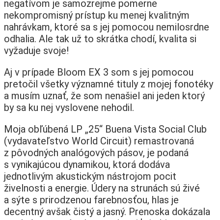
negatívom je samozrejme pomerne
nekompromisný prístup ku menej kvalitným
nahrávkam, ktoré sa s jej pomocou nemilosrdne
odhalia. Ale tak už to skrátka chodí, kvalita si
vyžaduje svoje!
Aj v prípade Bloom EX 3 som s jej pomocou
pretočil všetky významné tituly z mojej fonotéky
a musím uznať, že som nenašiel ani jeden ktorý
by sa ku nej vyslovene nehodil.
Moja obľúbená LP „25“ Buena Vista Social Club
(vydavateľstvo World Circuit) remastrovaná
z pôvodných analógových pásov, je podaná
s vynikajúcou dynamikou, ktorá dodáva
jednotlivým akustickým nástrojom pocit
živelnosti a energie. Údery na strunách sú živé
a sýte s prirodzenou farebnosťou, hlas je
decentný avšak čistý a jasný. Prenoska dokázala