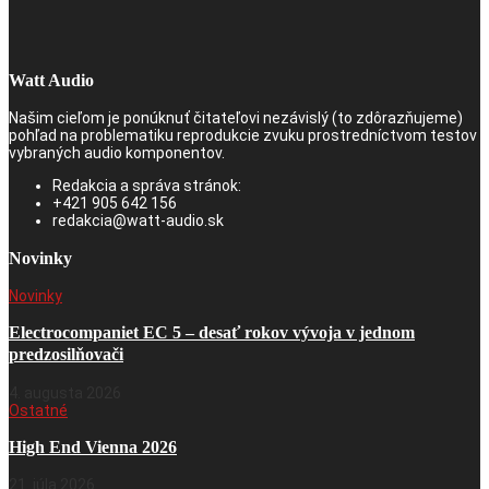
Watt Audio
Našim cieľom je ponúknuť čitateľovi nezávislý (to zdôrazňujeme)
pohľad na problematiku reprodukcie zvuku prostredníctvom testov
vybraných audio komponentov.
Redakcia a správa stránok:
+421 905 642 156
redakcia@watt-audio.sk
Novinky
Novinky
Electrocompaniet EC 5 – desať rokov vývoja v jednom
predzosilňovači
4. augusta 2026
Ostatné
High End Vienna 2026
21. júla 2026