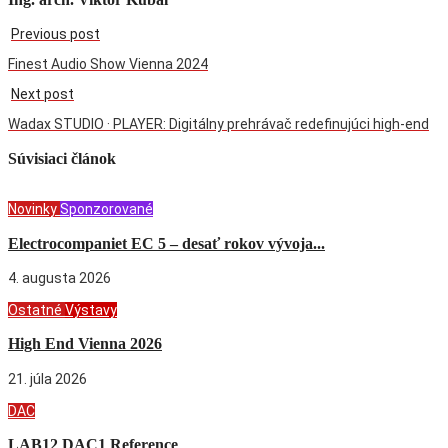
Previous post
Finest Audio Show Vienna 2024
Next post
Wadax STUDIO · PLAYER: Digitálny prehrávač redefinujúci high-end
Súvisiaci článok
Novinky
Sponzorované
Electrocompaniet EC 5 – desať rokov vývoja...
4. augusta 2026
Ostatné
Výstavy
High End Vienna 2026
21. júla 2026
DAC
LAB12 DAC1 Reference