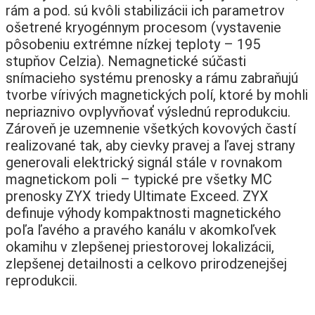
rám a pod. sú kvôli stabilizácii ich parametrov
ošetrené kryogénnym procesom (vystavenie
pôsobeniu extrémne nízkej teploty – 195
stupňov Celzia). Nemagnetické súčasti
snímacieho systému prenosky a rámu zabraňujú
tvorbe vírivých magnetických polí, ktoré by mohli
nepriaznivo ovplyvňovať výslednú reprodukciu.
Zároveň je uzemnenie všetkých kovových častí
realizované tak, aby cievky pravej a ľavej strany
generovali elektrický signál stále v rovnakom
magnetickom poli – typické pre všetky MC
prenosky ZYX triedy Ultimate Exceed. ZYX
definuje výhody kompaktnosti magnetického
poľa ľavého a pravého kanálu v akomkoľvek
okamihu v zlepšenej priestorovej lokalizácii,
zlepšenej detailnosti a celkovo prirodzenejšej
reprodukcii.