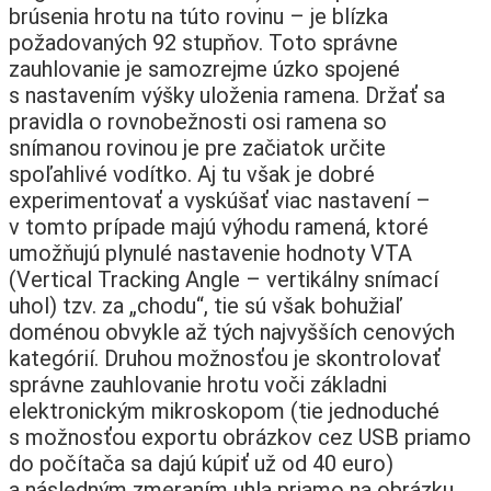
brúsenia hrotu na túto rovinu – je blízka
požadovaných 92 stupňov. Toto správne
zauhlovanie je samozrejme úzko spojené
s nastavením výšky uloženia ramena. Držať sa
pravidla o rovnobežnosti osi ramena so
snímanou rovinou je pre začiatok určite
spoľahlivé vodítko. Aj tu však je dobré
experimentovať a vyskúšať viac nastavení –
v tomto prípade majú výhodu ramená, ktoré
umožňujú plynulé nastavenie hodnoty VTA
(Vertical Tracking Angle – vertikálny snímací
uhol) tzv. za „chodu“, tie sú však bohužiaľ
doménou obvykle až tých najvyšších cenových
kategórií. Druhou možnosťou je skontrolovať
správne zauhlovanie hrotu voči základni
elektronickým mikroskopom (tie jednoduché
s možnosťou exportu obrázkov cez USB priamo
do počítača sa dajú kúpiť už od 40 euro)
a následným zmeraním uhla priamo na obrázku.