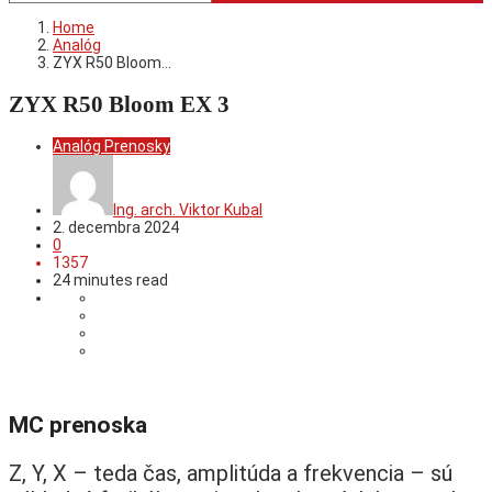
Home
Analóg
ZYX R50 Bloom…
ZYX R50 Bloom EX 3
Analóg
Prenosky
Ing. arch. Viktor Kubal
2. decembra 2024
0
1357
24 minutes read
MC prenoska
Z, Y, X – teda čas, amplitúda a frekvencia – sú