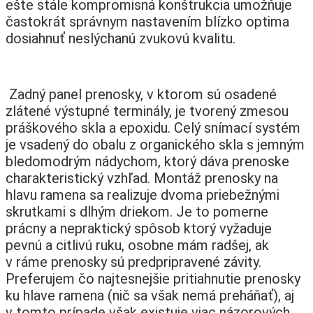
ešte stále kompromisná konštrukcia umožňuje
častokrát správnym nastavením blízko optima
dosiahnuť neslýchanú zvukovú kvalitu.
Zadný panel prenosky, v ktorom sú osadené
zlátené výstupné terminály, je tvorený zmesou
práškového skla a epoxidu. Celý snímací systém
je vsadený do obalu z organického skla s jemným
bledomodrým nádychom, ktorý dáva prenoske
charakteristický vzhľad. Montáž prenosky na
hlavu ramena sa realizuje dvoma priebežnými
skrutkami s dlhým driekom. Je to pomerne
prácny a nepraktický spôsob ktorý vyžaduje
pevnú a citlivú ruku, osobne mám radšej, ak
v ráme prenosky sú predpripravené závity.
Preferujem čo najtesnejšie pritiahnutie prenosky
ku hlave ramena (nič sa však nemá preháňať), aj
v tomto prípade však existuje viac názorových