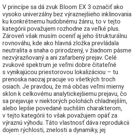
V princípe sa dá zvuk Bloom EX 3 označiť ako
vysoko univerzálny bez výraznejšieho inklinovania
ku konkrétnemu hudobnému žánru, to v tejto
kategórii považujem rozhodne za veľké plus.
Zároveň však musím oceniť aj jeho štrukturálnu
rovnováhu, kde ako hlavná zložka prevládala
neutralita a snaha o prirodzený, v žiadnom pásme
nezvýrazňovaný a ani zafarbený prejav. Celé
zvukové spektrum je veľmi dobre čitateľné
s vynikajúcou priestorovou lokalizáciou – tu
prenoska naozaj pracuje vo všetkých troch
osiach. Je pravdou, že má občas veľmi mierny
sklon k celkovému analytickejšiemu prejavu, čo
sa prejavuje v niektorých polohách chladnejším,
alebo lepšie povedané suchším charakterom,
v tejto kategórii to však považujem opäť za
výraznú výhodu. Táto vlastnosť dáva reprodukcii
dojem rýchlosti, znelosti a dynamiky, jej