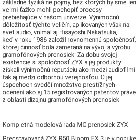
základné fyzikálne pojmy, bez ktorých by sme len
veľmi ťažko mohli pochopiť procesy
prebiehajúce v našom univerze. Výnimočnú
dôležitosť týchto veličín, aplikovaných však na
svet audio, vnímal aj Hisayoshi Nakatsuka,
keď v roku 1986 založil rovnomennú spoločnosť,
ktorej činnosť bola zameraná na vývoj a výrobu
gramofónových prenosiek. Za dobu svojej
existencie si spoločnosť ZYX a jej produkty
získali výnimočnú reputáciu ako medzi audiofilmi
tak aj medzi odbornou verejnosťou. O jej
úspechoch svedčí množstvo prestížnych
ocenení ako aj 15 registrovaných patentov práve
z oblasti dizajnu gramofónových prenosiek.
Kompletná modelová rada MC prenosiek ZYX
Predstavovaná ZYX R50 Bloom EX 3 je v ponuke