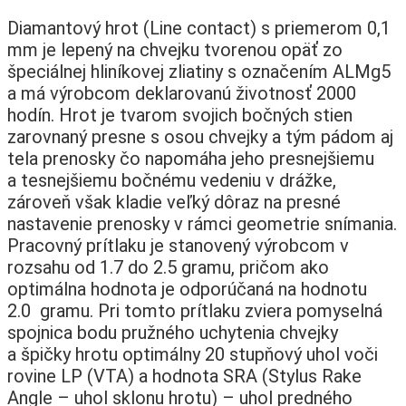
Diamantový hrot (Line contact) s priemerom 0,1
mm je lepený na chvejku tvorenou opäť zo
špeciálnej hliníkovej zliatiny s označením ALMg5
a má výrobcom deklarovanú životnosť 2000
hodín. Hrot je tvarom svojich bočných stien
zarovnaný presne s osou chvejky a tým pádom aj
tela prenosky čo napomáha jeho presnejšiemu
a tesnejšiemu bočnému vedeniu v drážke,
zároveň však kladie veľký dôraz na presné
nastavenie prenosky v rámci geometrie snímania.
Pracovný prítlaku je stanovený výrobcom v
rozsahu od 1.7 do 2.5 gramu, pričom ako
optimálna hodnota je odporúčaná na hodnotu
2.0 gramu. Pri tomto prítlaku zviera pomyselná
spojnica bodu pružného uchytenia chvejky
a špičky hrotu optimálny 20 stupňový uhol voči
rovine LP (VTA) a hodnota SRA (Stylus Rake
Angle – uhol sklonu hrotu) – uhol predného