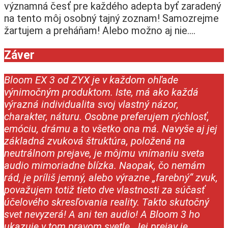
významná česť pre každého adepta byť zaradený
na tento môj osobný tajný zoznam! Samozrejme
žartujem a preháňam! Alebo možno aj nie….
Záver
Bloom EX 3 od ZYX je v každom ohľade
výnimočným produktom. Iste, má ako každá
výrazná individualita svoj vlastný názor,
charakter, náturu. Osobne preferujem rýchlosť,
emóciu, drámu a to všetko ona má. Navyše aj jej
základná zvuková štruktúra, položená na
neutrálnom prejave, je môjmu vnímaniu sveta
audio mimoriadne blízka. Naopak, čo nemám
rád, je príliš jemný, alebo výrazne „farebný“ zvuk,
považujem totiž tieto dve vlastnosti za súčasť
účelového skresľovania reality. Takto skutočný
svet nevyzerá! A ani ten audio! A Bloom 3 ho
ukazuje v tom pravom svetle. Jej prejav je