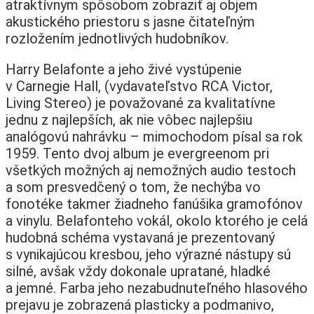
atraktívnym spôsobom zobraziť aj objem
akustického priestoru s jasne čitateľným
rozložením jednotlivých hudobníkov.
Harry Belafonte a jeho živé vystúpenie
v Carnegie Hall, (vydavateľstvo RCA Victor,
Living Stereo) je považované za kvalitatívne
jednu z najlepších, ak nie vôbec najlepšiu
analógovú nahrávku – mimochodom písal sa rok
1959. Tento dvoj album je evergreenom pri
všetkých možných aj nemožných audio testoch
a som presvedčený o tom, že nechýba vo
fonotéke takmer žiadneho fanúšika gramofónov
a vinylu. Belafonteho vokál, okolo ktorého je celá
hudobná schéma vystavaná je prezentovaný
s vynikajúcou kresbou, jeho výrazné nástupy sú
silné, avšak vždy dokonale upratané, hladké
a jemné. Farba jeho nezabudnuteľného hlasového
prejavu je zobrazená plasticky a podmanivo,