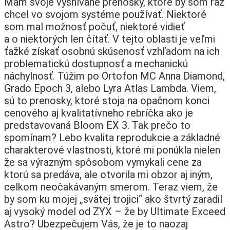
Mám svoje vysnívané prenosky, ktoré by som raz
chcel vo svojom systéme používať. Niektoré
som mal možnosť počuť, niektoré vidieť
a o niektorých len čítať. V tejto oblasti je veľmi
ťažké získať osobnú skúsenosť vzhľadom na ich
problematickú dostupnosť a mechanickú
náchylnosť. Túžim po Ortofon MC Anna Diamond,
Grado Epoch 3, alebo Lyra Atlas Lambda. Viem,
sú to prenosky, ktoré stoja na opačnom konci
cenového aj kvalitatívneho rebríčka ako je
predstavovaná Bloom EX 3. Tak prečo to
spomínam? Lebo kvalita reprodukcie a základné
charakterové vlastnosti, ktoré mi ponúkla nielen
že sa výrazným spôsobom vymykali cene za
ktorú sa predáva, ale otvorila mi obzor aj iným,
celkom neočakávaným smerom. Teraz viem, že
by som ku mojej „svätej trojici“ ako štvrtý zaradil
aj vysoký model od ZYX – že by Ultimate Exceed
Astro? Ubezpečujem Vás, že je to naozaj