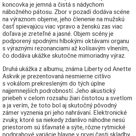
koncovka je jemná a čistá s nádychom
nábožného pátosu. Zbor v pozadí dodáva scéne
na výraznom objeme, jeho členenie na mužskú
časť spievajúcu viac vpravo a ženskú zas viac
doľava je zreteľné a jasné. Objem scény je
podporený spodnými hlbokými oktávami organu
s výraznými rezonanciami až kolísavým vlnením,
čo dodáva ukážke skutočne mimoriadny výraz.
Druhá ukážka z albumu, známa Liberty od Anette
Askvik je prezentovaná nesmierne citlivo
s vokálom prekresleným do tých úplne
najjemnejších podrobností. Jeho akustický
priebeh v celom rozsahu žiari čistotou a svetlom
a ja verím, že toto bol aj skutočný pôvodný
zámer vyznenia pri jeho nahrávaní. Elektronické
zvuky, ktoré sa niekedy zdanlivo náhodne nesú
priestorom sú šťavnaté a sýte, rôzne rytmické
podprahové variácie hlavne v prvej časti skladby