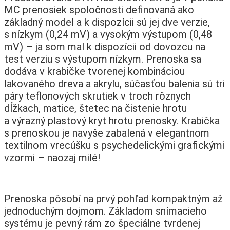
MC prenosiek spoločnosti definovaná ako
základný model a k dispozícii sú jej dve verzie,
s nízkym (0,24 mV) a vysokým výstupom (0,48
mV) – ja som mal k dispozícii od dovozcu na
test verziu s výstupom nízkym. Prenoska sa
dodáva v krabičke tvorenej kombináciou
lakovaného dreva a akrylu, súčasťou balenia sú tri
páry teflonových skrutiek v troch rôznych
dĺžkach, matice, štetec na čistenie hrotu
a výrazný plastový kryt hrotu prenosky. Krabička
s prenoskou je navyše zabalená v elegantnom
textilnom vrecúšku s psychedelickými grafickými
vzormi – naozaj milé!
Prenoska pôsobí na prvý pohľad kompaktným až
jednoduchým dojmom. Základom snímacieho
systému je pevný rám zo špeciálne tvrdenej