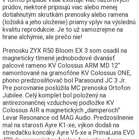
prúdov, niektoré pripisujú viac alebo menej
dotiahnutým skrutkám prenosky alebo ramena
(ložiská a jeho uloženie) priamy vplyv na výslednú
kvalitu reprodukcie. Je to už samozrejme na
hrane alchýmie, ale prečo nie!
Prenosku ZYX R50 Bloom EX 3 som osadil na
magneticky tlmené jednobodové dvanásť
palcové rameno KV Colossus ARM MD 12“
namontované na gramofóne KV Colossus ONE,
phono predzosilňovač bol Parasound JC 3 Jr.
Pre porovnanie poslúžila MC prenoska Ortofon
Jubilee. Celý komplet bol položený na
antirezonančnej vzduchovej podložke KV
Colossus AIR a magnetických „damperoch“
Levar Resonance od MAG Audio. Predzosilnenie
mal na starosti Ayre K1-xe, výkon dodali na
striedačku koncáky Ayre V5-xe a PrimaLuna EVO