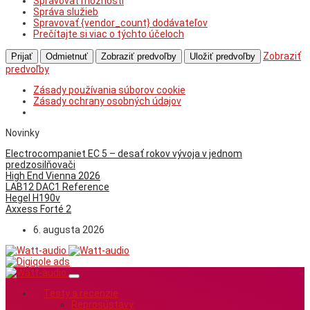
Spravovať možnosti
Správa služieb
Spravovať {vendor_count} dodávateľov
Prečítajte si viac o týchto účeloch
Zobraziť
Prijať
Odmietnuť
Zobraziť predvoľby
Uložiť predvoľby
predvoľby
Zásady používania súborov cookie
Zásady ochrany osobných údajov
Novinky
Electrocompaniet EC 5 – desať rokov vývoja v jednom
predzosilňovači
High End Vienna 2026
LAB12 DAC1 Reference
Hegel H190v
Axxess Forté 2
6. augusta 2026
Testy a recenzie
Reprosústavy