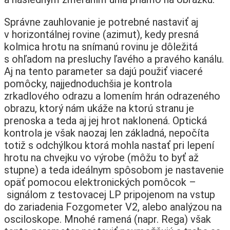
Správne zauhlovanie je potrebné nastaviť aj
v horizontálnej rovine (azimut), kedy presná
kolmica hrotu na snímanú rovinu je dôležitá
s ohľadom na presluchy ľavého a pravého kanálu.
Aj na tento parameter sa dajú použiť viaceré
pomôcky, najjednoduchšia je kontrola
zrkadlového odrazu a lomením hrán odrazeného
obrazu, ktorý nám ukáže na ktorú stranu je
prenoska a teda aj jej hrot naklonená. Optická
kontrola je však naozaj len základná, nepočíta
totiž s odchýlkou ktorá mohla nastať pri lepení
hrotu na chvejku vo výrobe (môžu to byť až
stupne) a teda ideálnym spôsobom je nastavenie
opäť pomocou elektronických pomôcok –
signálom z testovacej LP pripojenom na vstup
do zariadenia Fozgometer V2, alebo analýzou na
osciloskope. Mnohé ramená (napr. Rega) však