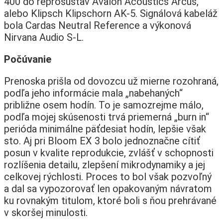
400 do reprosústav Avalon Acoustics Arcus,
alebo Klipsch Klipschorn AK-5. Signálová kabeláž
bola Cardas Neutral Reference a výkonová
Nirvana Audio S-L.
Počúvanie
Prenoska prišla od dovozcu už mierne rozohraná,
podľa jeho informácie mala „nabehaných“
približne osem hodín. To je samozrejme málo,
podľa mojej skúsenosti trvá priemerná „burn in“
perióda minimálne päťdesiat hodín, lepšie však
sto. Aj pri Bloom EX 3 bolo jednoznačne cítiť
posun v kvalite reprodukcie, zvlášť v schopnosti
rozlíšenia detailu, zlepšení mikrodynamiky a jej
celkovej rýchlosti. Proces to bol však pozvoľný
a dal sa vypozorovať len opakovaným návratom
ku rovnakým titulom, ktoré boli s ňou prehrávané
v skoršej minulosti.