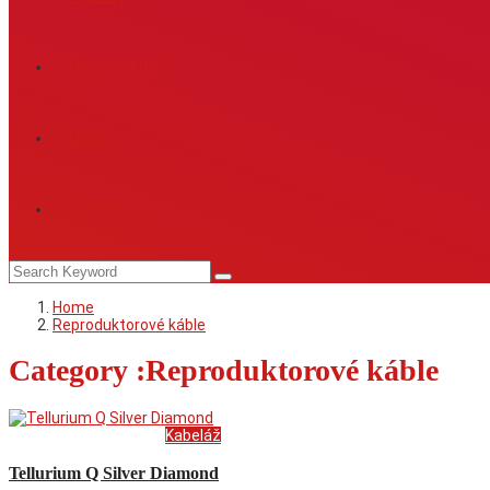
Pripravujeme
O nás
Kontakt
Home
Reproduktorové káble
Category :Reproduktorové káble
Reproduktorové káble
Kabeláž
Tellurium Q Silver Diamond