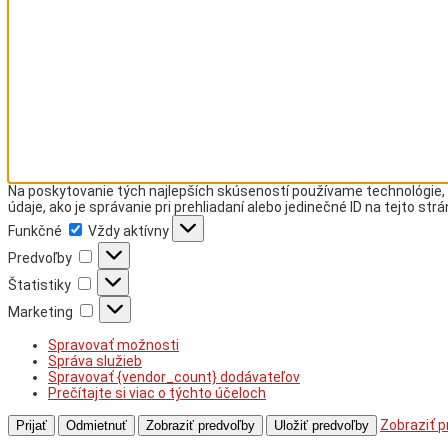
Na poskytovanie tých najlepších skúseností používame technológie, 
údaje, ako je správanie pri prehliadaní alebo jedinečné ID na tejto st
Funkčné
Funkčné
Vždy aktívny
Predvoľby
Predvoľby
Štatistiky
Štatistiky
Marketing
Marketing
Spravovať možnosti
Správa služieb
Spravovať {vendor_count} dodávateľov
Prečítajte si viac o týchto účeloch
Zobraziť p
Prijať
Odmietnuť
Zobraziť predvoľby
Uložiť predvoľby