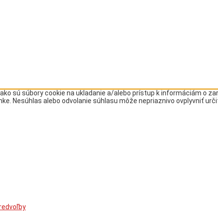
ako sú súbory cookie na ukladanie a/alebo prístup k informáciám o z
ránke. Nesúhlas alebo odvolanie súhlasu môže nepriaznivo ovplyvniť urči
redvoľby