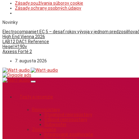
Zásady používania súborov cookie
Zásady ochrany osobných údajov
Novinky
Electrocompaniet EC 5 – desať rokov vývoja v jednom predzosilňovač
High End Vienna 2026
LAB12 DAC1 Reference
Hegel H190v
Axxess Forté 2
7. augusta 2026
Testy a recenzie
Reprosústavy
Stojanové reprosústavy
Stĺpové reprosústavy
Subwoofer
Zosilňovače
Integrované zosilňovače