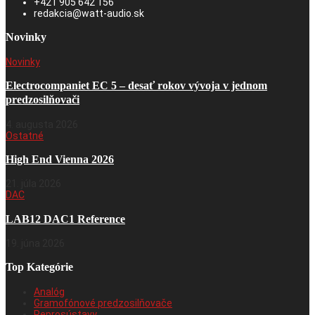
+421 905 642 156
redakcia@watt-audio.sk
Novinky
Novinky
Electrocompaniet EC 5 – desať rokov vývoja v jednom
predzosilňovači
4. augusta 2026
Ostatné
High End Vienna 2026
21. júla 2026
DAC
LAB12 DAC1 Reference
19. júna 2026
Top Kategórie
Analóg
Gramofónové predzosilňovače
Reprosústavy