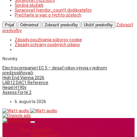
Spravovať možnosti
Správa služieb
Spravovať {vendor_count} dodávateľov
Prečítajte si viac o týchto účeloch
Zobraziť
Prijať
Odmietnuť
Zobraziť predvoľby
Uložiť predvoľby
predvoľby
Zásady používania súborov cookie
Zásady ochrany osobných údajov
Novinky
Electrocompaniet EC 5 – desať rokov vývoja v jednom
predzosilňovači
High End Vienna 2026
LAB12 DAC1 Reference
Hegel H190v
Axxess Forté 2
6. augusta 2026
Testy a recenzie
Reprosústavy