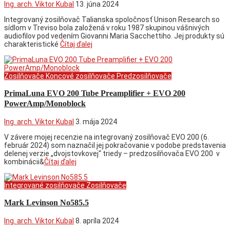
Ing. arch. Viktor Kubal
13. júna 2024
Integrovaný zosilňovač Talianska spoločnosť Unison Research so
sídlom v Treviso bola založená v roku 1987 skupinou vášnivých
audiofilov pod vedením Giovanni Maria Sacchettiho. Jej produkty sú
charakteristické
Čítaj ďalej
Zosilňovače
Koncové zosilňovače
Predzosilňovače
PrimaLuna EVO 200 Tube Preamplifier + EVO 200
PowerAmp/Monoblock
Ing. arch. Viktor Kubal
3. mája 2024
V závere mojej recenzie na integrovaný zosilňovač EVO 200 (6.
február 2024) som naznačil jej pokračovanie v podobe predstavenia
delenej verzie „dvojstovkovej“ triedy – predzosilňovača EVO 200 v
kombinácii&
Čítaj ďalej
Integrované zosilňovače
Zosilňovače
Mark Levinson No585.5
Ing. arch. Viktor Kubal
8. apríla 2024