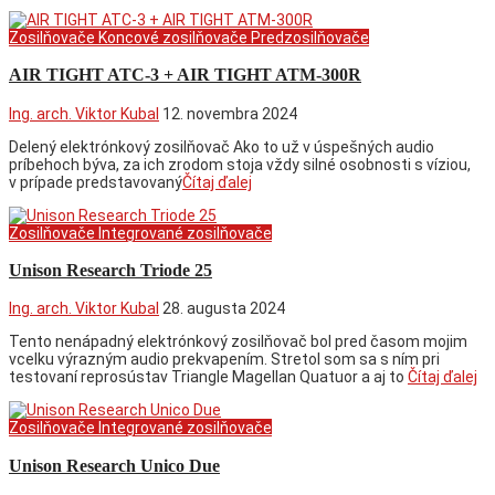
Zosilňovače
Koncové zosilňovače
Predzosilňovače
AIR TIGHT ATC-3 + AIR TIGHT ATM-300R
Ing. arch. Viktor Kubal
12. novembra 2024
Delený elektrónkový zosilňovač Ako to už v úspešných audio
príbehoch býva, za ich zrodom stoja vždy silné osobnosti s víziou,
v prípade predstavovaný
Čítaj ďalej
Zosilňovače
Integrované zosilňovače
Unison Research Triode 25
Ing. arch. Viktor Kubal
28. augusta 2024
Tento nenápadný elektrónkový zosilňovač bol pred časom mojim
vcelku výrazným audio prekvapením. Stretol som sa s ním pri
testovaní reprosústav Triangle Magellan Quatuor a aj to
Čítaj ďalej
Zosilňovače
Integrované zosilňovače
Unison Research Unico Due