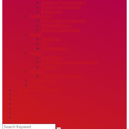
Stojanové reprosústavy
Stĺpové reprosústavy
Subwoofer
Zosilňovače
Integrované zosilňovače
Predzosilňovače
Koncové zosilňovače
Digital
Streamery
DAC
CD prehrávače
Analóg
Gramofóny
Gramofónové predzosilňovače
Prenosky
Kabeláž
Reproduktorové káble
Príslušenstvo
Ostatné
Novinky a zaujímavosti
Hudba
Ocenenia
Výstavy
Pripravujeme
O nás
Kontakt