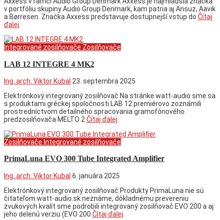
Axxess v rámci Audio Group Denmark Axxess je najmladšia značka
v portfóliu skupiny Audio Group Denmark, kam patria aj Ansuz, Aavik
a Børresen. Značka Axxess predstavuje dostupnejší vstup do
Čítaj
ďalej
Integrované zosilňovače
Zosilňovače
LAB 12 INTEGRE 4 MK2
Ing. arch. Viktor Kubal
23. septembra 2025
Elektrónkový integrovaný zosilňovač Na stránke watt-audio sme sa
s produktami gréckej spoločnosti LAB 12 premiérovo zoznámili
prostredníctvom detailného spracovania gramofónového
predzosilňovača MELTO 2
Čítaj ďalej
Zosilňovače
Integrované zosilňovače
PrimaLuna EVO 300 Tube Integrated Amplifier
Ing. arch. Viktor Kubal
6. januára 2025
Elektrónkový integrovaný zosilňovač Produkty PrimaLuna nie sú
čitateľom watt-audio.sk neznáme, dôkladnému prevereniu
zvukových kvalít sme podrobili integrovaný zosilňovač EVO 200 a aj
jeho delenú verziu (EVO 200
Čítaj ďalej