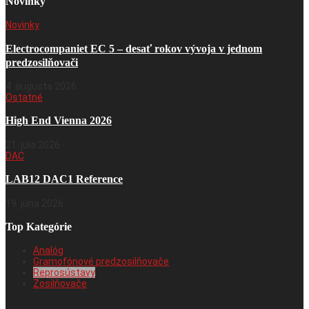
Novinky
Novinky
Electrocompaniet EC 5 – desať rokov vývoja v jednom
predzosilňovači
4. augusta 2026
Ostatné
High End Vienna 2026
21. júla 2026
DAC
LAB12 DAC1 Reference
19. júna 2026
Top Kategórie
Analóg
Gramofónové predzosilňovače
Reprosústavy
Zosilňovače