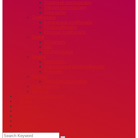
Stojanové reprosústavy
Stĺpové reprosústavy
Subwoofer
Zosilňovače
Integrované zosilňovače
Predzosilňovače
Koncové zosilňovače
Digital
Streamery
DAC
CD prehrávače
Analóg
Gramofóny
Gramofónové predzosilňovače
Prenosky
Kabeláž
Reproduktorové káble
Príslušenstvo
Ostatné
Novinky a zaujímavosti
Hudba
Ocenenia
Výstavy
Pripravujeme
O nás
Kontakt