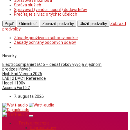
Spravovať možnosti
Správa služieb
Spravovať {vendor_count} dodávateľov
Prečítajte si viac o týchto účeloch
Zobraziť
Prijať
Odmietnuť
Zobraziť predvoľby
Uložiť predvoľby
predvoľby
Zásady používania súborov cookie
Zásady ochrany osobných údajov
Novinky
Electrocompaniet EC 5 – desať rokov vývoja v jednom
predzosilňovači
High End Vienna 2026
LAB12 DAC1 Reference
Hegel H190v
Axxess Forté 2
7. augusta 2026
Testy a recenzie
Reprosústavy