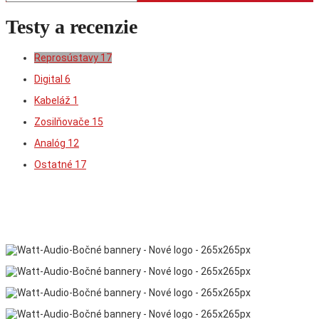
Testy a recenzie
Reprosústavy
17
Digital
6
Kabeláž
1
Zosilňovače
15
Analóg
12
Ostatné
17