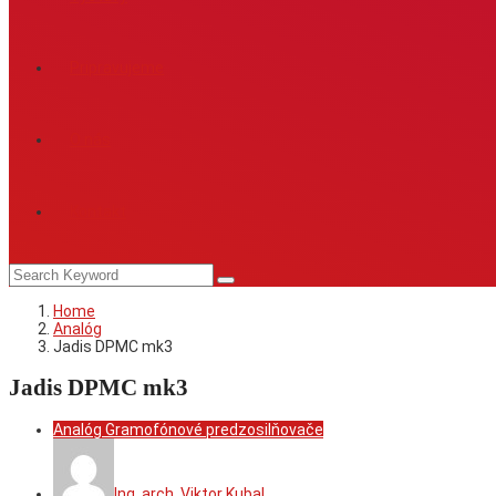
Pripravujeme
O nás
Kontakt
Home
Analóg
Jadis DPMC mk3
Jadis DPMC mk3
Analóg
Gramofónové predzosilňovače
Ing. arch. Viktor Kubal