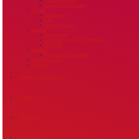
Predzosilňovače
Koncové zosilňovače
Digital
Streamery
DAC
CD prehrávače
Analóg
Gramofóny
Gramofónové predzosilňovače
Prenosky
Kabeláž
Reproduktorové káble
Príslušenstvo
Ostatné
Novinky a zaujímavosti
Hudba
Ocenenia
Výstavy