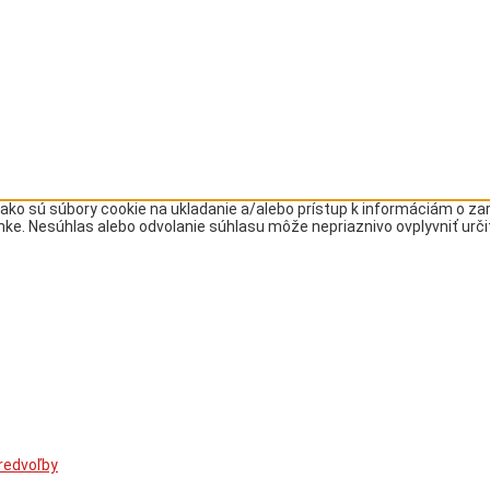
ako sú súbory cookie na ukladanie a/alebo prístup k informáciám o z
ránke. Nesúhlas alebo odvolanie súhlasu môže nepriaznivo ovplyvniť urči
redvoľby