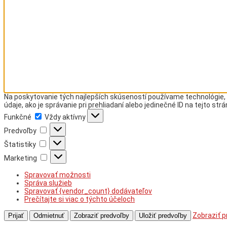
Na poskytovanie tých najlepších skúseností používame technológie, 
údaje, ako je správanie pri prehliadaní alebo jedinečné ID na tejto st
Funkčné
Funkčné
Vždy aktívny
Predvoľby
Predvoľby
Štatistiky
Štatistiky
Marketing
Marketing
Spravovať možnosti
Správa služieb
Spravovať {vendor_count} dodávateľov
Prečítajte si viac o týchto účeloch
Zobraziť p
Prijať
Odmietnuť
Zobraziť predvoľby
Uložiť predvoľby