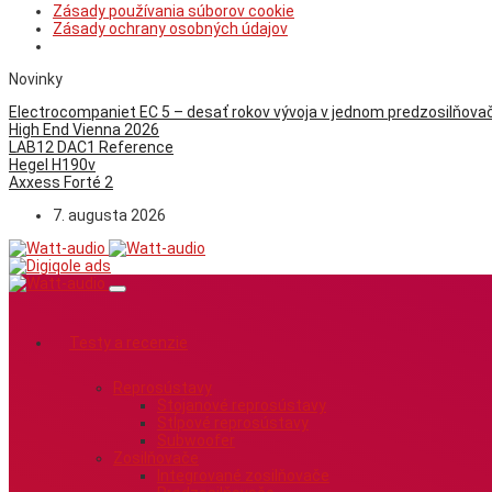
Zásady používania súborov cookie
Zásady ochrany osobných údajov
Novinky
Electrocompaniet EC 5 – desať rokov vývoja v jednom predzosilňovač
High End Vienna 2026
LAB12 DAC1 Reference
Hegel H190v
Axxess Forté 2
7. augusta 2026
Testy a recenzie
Reprosústavy
Stojanové reprosústavy
Stĺpové reprosústavy
Subwoofer
Zosilňovače
Integrované zosilňovače