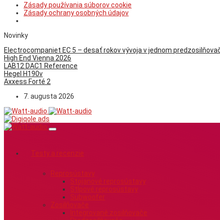
Zásady používania súborov cookie
Zásady ochrany osobných údajov
Novinky
Electrocompaniet EC 5 – desať rokov vývoja v jednom predzosilňovač
High End Vienna 2026
LAB12 DAC1 Reference
Hegel H190v
Axxess Forté 2
7. augusta 2026
Testy a recenzie
Reprosústavy
Stojanové reprosústavy
Stĺpové reprosústavy
Subwoofer
Zosilňovače
Integrované zosilňovače