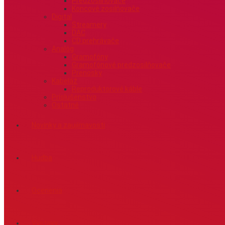
Predzosilňovače
Koncové zosilňovače
Digital
Streamery
DAC
CD prehrávače
Analóg
Gramofóny
Gramofónové predzosilňovače
Prenosky
Kabeláž
Reproduktorové káble
Príslušenstvo
Ostatné
Novinky a zaujímavosti
Hudba
Ocenenia
Výstavy