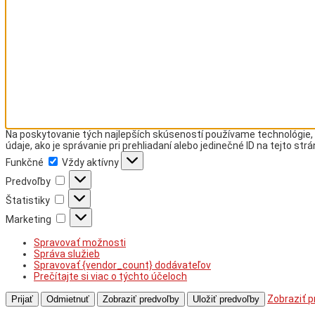
Na poskytovanie tých najlepších skúseností používame technológie, 
údaje, ako je správanie pri prehliadaní alebo jedinečné ID na tejto st
Funkčné
Funkčné
Vždy aktívny
Predvoľby
Predvoľby
Štatistiky
Štatistiky
Marketing
Marketing
Spravovať možnosti
Správa služieb
Spravovať {vendor_count} dodávateľov
Prečítajte si viac o týchto účeloch
Zobraziť p
Prijať
Odmietnuť
Zobraziť predvoľby
Uložiť predvoľby