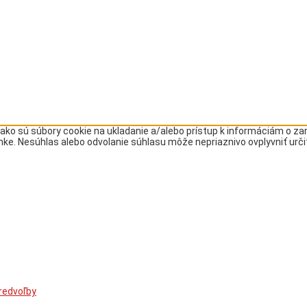
ako sú súbory cookie na ukladanie a/alebo prístup k informáciám o z
ránke. Nesúhlas alebo odvolanie súhlasu môže nepriaznivo ovplyvniť urči
redvoľby