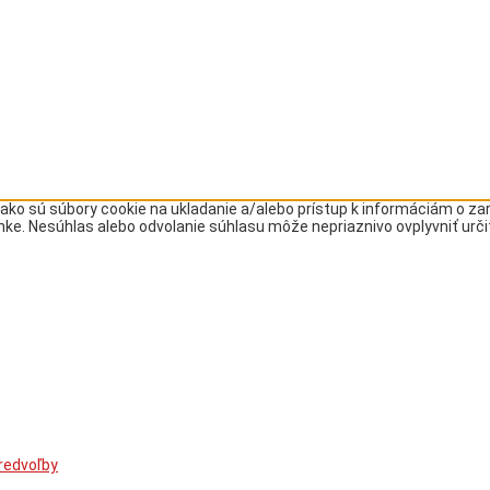
ako sú súbory cookie na ukladanie a/alebo prístup k informáciám o z
ránke. Nesúhlas alebo odvolanie súhlasu môže nepriaznivo ovplyvniť urči
redvoľby