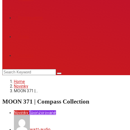
Pripravujeme
O nás
Kontakt
Home
Novinky
MOON 371 |…
MOON 371 | Compass Collection
Novinky
Sponzorované
watt-audio