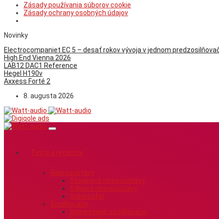
Zásady používania súborov cookie
Zásady ochrany osobných údajov
Novinky
Electrocompaniet EC 5 – desať rokov vývoja v jednom predzosilňovač
High End Vienna 2026
LAB12 DAC1 Reference
Hegel H190v
Axxess Forté 2
8. augusta 2026
Testy a recenzie
Reprosústavy
Stojanové reprosústavy
Stĺpové reprosústavy
Subwoofer
Zosilňovače
Integrované zosilňovače