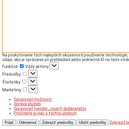
Na poskytovanie tých najlepších skúseností používame technológie, 
údaje, ako je správanie pri prehliadaní alebo jedinečné ID na tejto st
Funkčné
Funkčné
Vždy aktívny
Predvoľby
Predvoľby
Štatistiky
Štatistiky
Marketing
Marketing
Spravovať možnosti
Správa služieb
Spravovať {vendor_count} dodávateľov
Prečítajte si viac o týchto účeloch
Zobraziť p
Prijať
Odmietnuť
Zobraziť predvoľby
Uložiť predvoľby