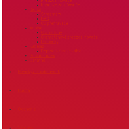
Predzosilňovače
Koncové zosilňovače
Digital
Streamery
DAC
CD prehrávače
Analóg
Gramofóny
Gramofónové predzosilňovače
Prenosky
Kabeláž
Reproduktorové káble
Príslušenstvo
Ostatné
Novinky a zaujímavosti
Hudba
Ocenenia
Výstavy