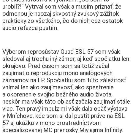
urobil?!“ Vytrval som však a musím priznať, že
odmenou je naozaj skvostný zvukový zážitok
prakticky zo všetkého, čo do nich cez ostatok
audio reťazca pustím.
Výberom reprosústav Quad ESL 57 som však
sledoval aj trochu iný zámer, aj keď spočiatku len
okrajovo. Pred časom som sa totiž začal
zaujímať o reprodukciu mono analógových
záznamov na LP. Spočiatku som túto záležitosť
vnímal len ako zaujímavosť, ako spestrenie
a okorenenie svojho bežného audio života,
neskôr ma však táto oblasť začala zaujímať stále
viac. Ten pravý impulz mi však dala opäť výstava
v Mníchove, kde som si dal pustiť práve na ESL
57 aj ukážku v mono prostredníctvom
špecializovanej MC prenosky Miyjajima Infinity.