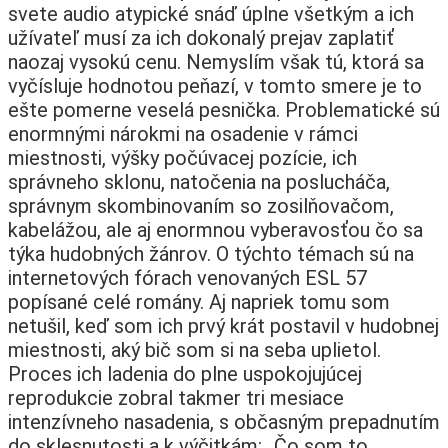
svete audio atypické snáď úplne všetkým a ich
užívateľ musí za ich dokonalý prejav zaplatiť
naozaj vysokú cenu. Nemyslím však tú, ktorá sa
vyčísluje hodnotou peňazí, v tomto smere je to
ešte pomerne veselá pesnička. Problematické sú
enormnými nárokmi na osadenie v rámci
miestnosti, výšky počúvacej pozície, ich
správneho sklonu, natočenia na poslucháča,
správnym skombinovaním so zosilňovačom,
kabelážou, ale aj enormnou vyberavosťou čo sa
týka hudobných žánrov. O týchto témach sú na
internetových fórach venovaných ESL 57
popísané celé romány. Aj napriek tomu som
netušil, keď som ich prvý krát postavil v hudobnej
miestnosti, aký bič som si na seba uplietol.
Proces ich ladenia do plne uspokojujúcej
reprodukcie zobral takmer tri mesiace
intenzívneho nasadenia, s občasným prepadnutím
do sklesnutosti a k výčitkám: „Čo som to