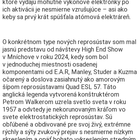
ktoré vydajú mohutné výkonové elektrónky po
ich aktivácii je nesmierne vzrušujúce – asi ako
keby sa prvý krát spúšťala atómová elektráreň.
O konkrétnom type nových reprosústav som mal
jasnú predstavu od návštevy High End Show
v Mníchove v roku 2024, kedy som bol
v jednoduchej miestnosti osadenej
komponentami od E.A.R, Manley, Studer a Kuzma
očarený a doslova zasiahnutý ako amorovým
šípom reprosústavami Quad ESL 57. Táto
anglická legenda vytvorená konštruktérom
Petrom Walkerom uzrela svetlo sveta v roku
1957 a odvtedy je nekorunovaným kráľom vo
svete elektrostatických reprosústav. Sú
obľúbené a obdivované pre svoj živý, extrémne
rýchly a sýty zvukový prejav s nesmierne nízkym
skreslením a opäť bohato vykresleným stredným