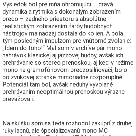
Výsledok bol pre mňa ohromujúci – dravá
dynamika a rytmika s dokonalým zobrazením
predo – zadného priestoru s absolútne
realistickým zobrazením farby hudobných
nástrojov ma naozaj dostala do kolien. A bola
tým posledným impulzom pre vnútorné zvolanie:
„Idem do toho!“ Mal som v archíve pár mono
nahrávok klasickej aj jazzovej hudby, avšak ich
prehrávanie so stereo prenoskou, aj keď v režime
mono na gramofónovom predzosilňovači, bolo
po zvukovej stránke mimoriadne rozporuplné.
Potenciál tam bol, avšak neduhy vyvolané
prehrávaním neoptimálnou prenoskou výrazne
prevažovali.
Na skúšku som sa teda rozhodol zakúpiť z druhej
ruky lacnú, ale špecializovanú mono MC