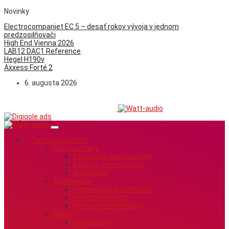
Novinky
Electrocompaniet EC 5 – desať rokov vývoja v jednom
predzosilňovači
High End Vienna 2026
LAB12 DAC1 Reference
Hegel H190v
Axxess Forté 2
6. augusta 2026
Testy a recenzie
Reprosústavy
Stojanové reprosústavy
Stĺpové reprosústavy
Subwoofer
Zosilňovače
Integrované zosilňovače
Predzosilňovače
Koncové zosilňovače
Digital
Streamery