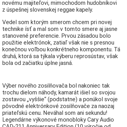
novému majiteľovi, mimochodom hudobníkovi
z úspešnej slovenskej reggae kapely.
Vedel som ktorým smerom chcem pri novej
technike ísť a mal som v tomto smere aj jasne
stanovené preferencie. Prvou zásadou bolo
použitie elektrónok, zatiaľ však nie s presnou
konečnou voľbou konkrétneho komponentu. Tá
druhá, ktorá sa týkala výberu reprosústav, však
bola od začiatku úplne jasná.
Výber nového zosilňovača bol nakoniec tak
trochu dielom náhody, kamarát išiel so svojou
zostavou „vyššie“ (podstatne) a ponúkol svoje
pôvodné elektrónkové zosilňovače za naozaj
priateľskú cenu. Neváhal som ani sekundu!
Legendárne výkonové monobloky Cary Audio
CAD-211 Anniversary Edition (10 výročie od