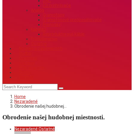
DAC
CD prehrávače
Analóg
Gramofóny
Gramofónové predzosilňovače
Prenosky
Kabeláž
Reproduktorové káble
Príslušenstvo
Ostatné
Novinky a zaujímavosti
Hudba
Ocenenia
Výstavy
Pripravujeme
O nás
Kontakt
Home
Nezaradené
Obrodenie našej hudobnej…
Obrodenie našej hudobnej miestnosti.
Nezaradené
Ostatné