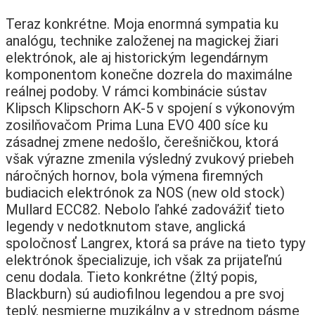
Teraz konkrétne. Moja enormná sympatia ku
analógu, technike založenej na magickej žiari
elektrónok, ale aj historickým legendárnym
komponentom konečne dozrela do maximálne
reálnej podoby. V rámci kombinácie sústav
Klipsch Klipschorn AK-5 v spojení s výkonovým
zosilňovačom Prima Luna EVO 400 síce ku
zásadnej zmene nedošlo, čerešničkou, ktorá
však výrazne zmenila výsledný zvukový priebeh
náročných hornov, bola výmena firemných
budiacich elektrónok za NOS (new old stock)
Mullard ECC82. Nebolo ľahké zadovážiť tieto
legendy v nedotknutom stave, anglická
spoločnosť Langrex, ktorá sa práve na tieto typy
elektrónok špecializuje, ich však za prijateľnú
cenu dodala. Tieto konkrétne (žltý popis,
Blackburn) sú audiofilnou legendou a pre svoj
teplý, nesmierne muzikálny a v strednom pásme