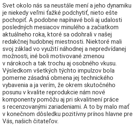
Svet okolo nás sa neustále mení a jeho dynamiku
je niekedy veľmi ťažké podchytiť, nieto ešte
pochopiť. A podobne napínavé boli aj udalosti
posledných mesiacov minulého a začiatkom
aktuálneho roka, ktoré sa odohrali v našej
redakčnej hudobnej miestnosti. Niektoré mali
svoj základ vo využití náhodnej a nepredvídanej
možnosti, iné boli motivované zmenou
v nárokoch a tak trochu aj osobného vkusu.
Výsledkom všetkých týchto impulzov bola
pomerne zásadná obmena jej technického
vybavenia a ja verím, že okrem skutočného
posunu v kvalite reprodukcie nám nové
komponenty pomôžu aj pri skvalitnení práce
s recenzovanými zariadeniami. A to by malo mať
v konečnom dôsledku pozitívny prínos hlavne pre
Vás, našich čitateľov.