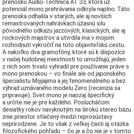
prenosku Audio-Technica AT 33, ktorá už
potenciál mono prehrávania odkryla naplno. Táto
prenoska odhalila v starých, ale aj novších
remastrovaných nahrávkach úžasnú silu
pôvodného odkazu jazzových, klasických, ale aj
rockových majstrov a utvrdila ma v mojom
rozhodnutí vykročiť na túto objaviteľskú cestu.
A nakoľko dva gramofóny, ktoré sú k dispozícii
v našej hudobnej miestnosti to umožňujú, jeden
z nich som trvalo vyhradil pre používanie práve s
mono prenoskou – vo finále ale od japonského
špecialistu Miyjajima a jej fenomenálneho a bez
výhrad uznávaného modelu Zero (recenzia sa
pripravuje). Svet mono je naozaj špecifický
a určite nie je pre každého. Poslucháčom
desiatky rokov navyknutým na širokú stereo bázu
znie priestor stlačený medzi reprosústavy
neprirodzene. Je to však z veľkej časti aj otázka
filozofického pohľadu – čo je a čo nie je v tomto