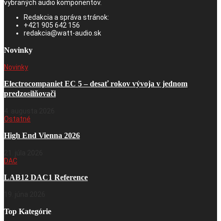
vybraných audio komponentov.
Redakcia a správa stránok:
+421 905 642 156
redakcia@watt-audio.sk
Novinky
Novinky
Electrocompaniet EC 5 – desať rokov vývoja v jednom
predzosilňovači
4. augusta 2026
Ostatné
High End Vienna 2026
21. júla 2026
DAC
LAB12 DAC1 Reference
19. júna 2026
Top Kategórie