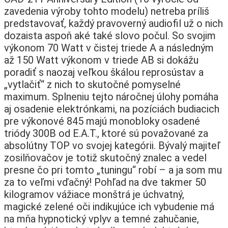
zavedenia výroby tohto modelu) netreba príliš
predstavovať, každý pravoverný audiofil už o nich
dozaista aspoň aké také slovo počul. So svojim
výkonom 70 Watt v čistej triede A a následným
až 150 Watt výkonom v triede AB si dokážu
poradiť s naozaj veľkou škálou reprosústav a
„vytlačiť“ z nich to skutočné pomyselné
maximum. Splneniu tejto náročnej úlohy pomáha
aj osadenie elektrónkami, na pozíciách budiacich
pre výkonové 845 majú monobloky osadené
triódy 300B od E.A.T., ktoré sú považované za
absolútny TOP vo svojej kategórii. Bývalý majiteľ
zosilňovačov je totiž skutočný znalec a vedel
presne čo pri tomto „tuningu“ robí – a ja som mu
za to veľmi vďačný! Pohľad na dve takmer 50
kilogramov vážiace monštrá je úchvatný,
magické zelené oči indikujúce ich vybudenie má
na mňa hypnotický vplyv a temné zahučanie,