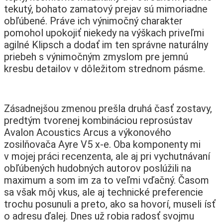
tekutý, bohato zamatový prejav sú mimoriadne
obľúbené. Práve ich výnimočný charakter
pomohol upokojiť niekedy na výškach priveľmi
agilné Klipsch a dodať im ten správne naturálny
priebeh s výnimočným zmyslom pre jemnú
kresbu detailov v dôležitom strednom pásme.
Zásadnejšou zmenou prešla druhá časť zostavy,
predtým tvorenej kombináciou reprosústav
Avalon Acoustics Arcus a výkonového
zosilňovača Ayre V5 x-e. Oba komponenty mi
v mojej práci recenzenta, ale aj pri vychutnávaní
obľúbených hudobných autorov poslúžili na
maximum a som im za to veľmi vďačný. Časom
sa však môj vkus, ale aj technické preferencie
trochu posunuli a preto, ako sa hovorí, museli ísť
o adresu ďalej. Dnes už robia radosť svojmu