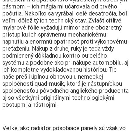
pásmom – ich mágia mi učarovala od prvého
počutia. Nakoľko sa vyrábali celé desaťročia, bol
veľmi dôležitý ich technický stav. Zvlášť citlivé
mylarové fólie vyžadujú mimoriadne obozretný
prístup ku ich správnemu mechanickému
napnutiu a enormnú opatrnosť proti výkonovému
preťaženiu. Nákup z druhej ruky je teda vždy
podmienený dôkladnou kontrolou celého
systému a podobne ako pri nákupe automobilu, aj
ich kompletne vydokladovanou históriou. Tie
naše prešli úplnou obnovou u nemeckej
spoločnosti quad-musik, ktorá je nástupníckou
spoločnosťou pôvodného anglického producenta
aj so všetkými originálnymi technologickými
postupmi a nástrojmi.
Veľké, ako radiátor pôsobiace panely sú však vo